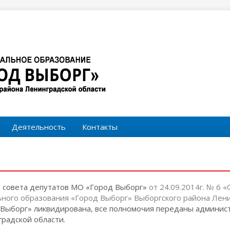
Форма поиска
Поиск
Деятельность
Контакты
м совета депутатов МО «Город Выборг»
от 24.09.2014г. № 6 
ного образования «Город Выборг» Выборгского района Лени
Выборг» ликвидирована, все полномочия переданы админи
радской области.