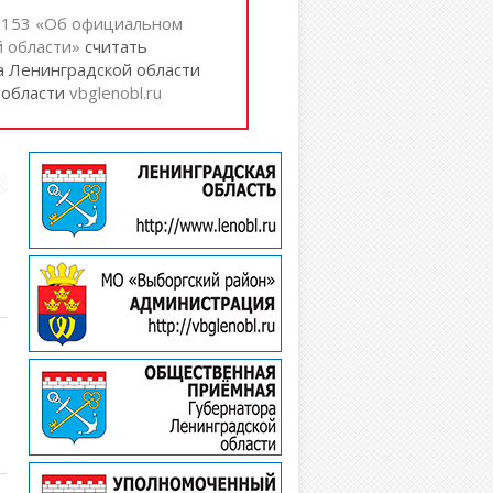
№ 153 «Об официальном
 области»
cчитать
а Ленинградской области
 области
vbglenobl.ru