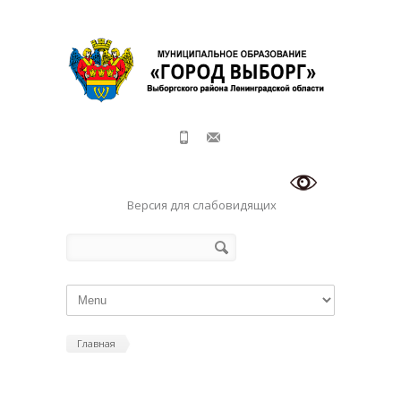
Перейти к основному содержанию
Версия для слабовидящих
Форма поиска
Поиск
Главная