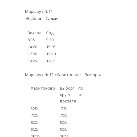
Маршрут №11
«Выборг – Сады»
Вокзал
Сады
8:35
9:20
14:20
15:05
17:00
18:10
18:25
19:35
Маршрут № 12 «Харитоново – Выборг»
Харитоново
Выборг по
кругу от
вокзала
6:45
7:15
7:25
7:55
8:25
8:55
9:25
9:55
10:25
10:55