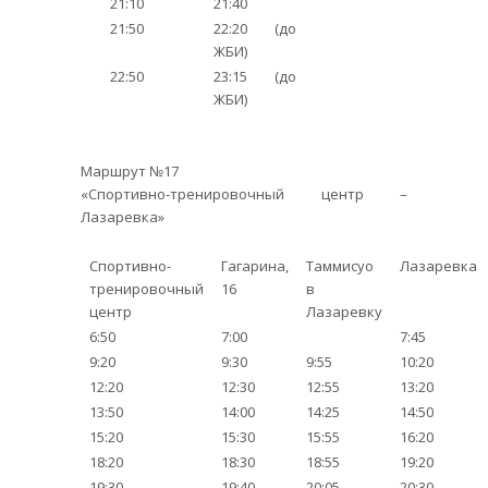
21:10
21:40
21:50
22:20 (до
ЖБИ)
22:50
23:15 (до
ЖБИ)
Маршрут №17
«Спортивно-тренировочный центр –
Лазаревка»
Спортивно-
Гагарина,
Таммисуо
Лазаревка
тренировочный
16
в
центр
Лазаревку
6:50
7:00
7:45
9:20
9:30
9:55
10:20
12:20
12:30
12:55
13:20
13:50
14:00
14:25
14:50
15:20
15:30
15:55
16:20
18:20
18:30
18:55
19:20
19:30
19:40
20:05
20:30