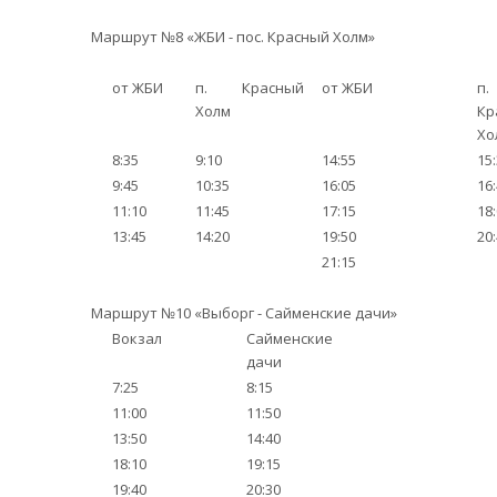
Маршрут №8 «ЖБИ - пос. Красный Холм»
от ЖБИ
п. Красный
от ЖБИ
п.
Холм
Кр
Хо
8:35
9:10
14:55
15
9:45
10:35
16:05
16
11:10
11:45
17:15
18
13:45
14:20
19:50
20
21:15
Маршрут №10 «Выборг - Сайменские дачи»
Вокзал
Сайменские
дачи
7:25
8:15
11:00
11:50
13:50
14:40
18:10
19:15
19:40
20:30