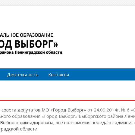
Форма поиска
Поиск
Деятельность
Контакты
м совета депутатов МО «Город Выборг»
от 24.09.2014г. № 6 
ного образования «Город Выборг» Выборгского района Лени
Выборг» ликвидирована, все полномочия переданы админи
радской области.