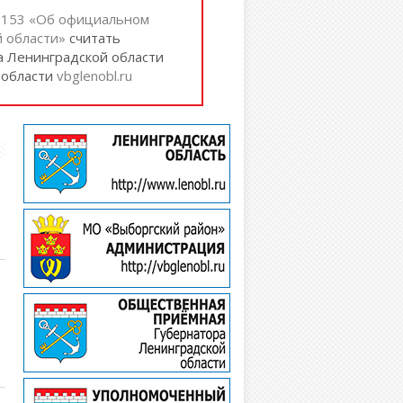
№ 153 «Об официальном
 области»
cчитать
а Ленинградской области
 области
vbglenobl.ru