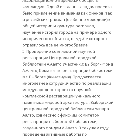
Ассоциация южно-карельских обществ
Финляндии. Одной из главных задач проекта
было привлечение внимания как финнов, так
и российских граждан (особенно молодежи) к
общей истории и культуре регионов,
изучение истории города на примере одного
исторического объекта, в судьбе которого
отразилось всё её многообразие.
5. Проведение комплексной научной
реставрации Центральной городской
библиотеки А.Аалто Участники: Выборг - Фонд
А.Аалто, Комитет по реставрации библиотеки
в г. Выборге (Финляндия). Продолжается
многолетнее сотрудничество по реализации
международного проекта научной
комплексной реставрации уникального
памятника мировой архитектуры, Выборгской
центральной городской библиотеки Алвара
Аалто, совместно с финским Комитетом
реставрации выборгской библиотеки,
созданного фондом А.Аалто. В текущем году
проведены активные работы по