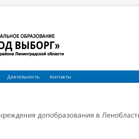
Форма поиска
Поиск
Деятельность
Контакты
реждения допобразования в Ленобласти