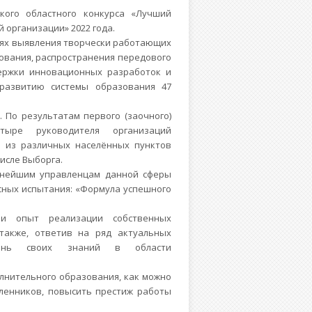
кого областного конкурса «Лучший
 организации» 2022 года.
лях выявления творчески работающих
ования, распространения передового
держки инновационных разработок и
 развитию системы образования 47
. По результатам первого (заочного)
ыре руководителя организаций
я из различных населённых пунктов
числе Выборга.
льнейшим управленцам данной сферы
сных испытания: «Формула успешного
ри опыт реализации собственных
 также, ответив на ряд актуальных
вень своих знаний в области
олнительного образования, как можно
ленников, повысить престиж работы