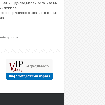
«Лучший руководитель организации
 Филиппова.
 этого престижного звания, впервые
да.
e-iz-vyborga