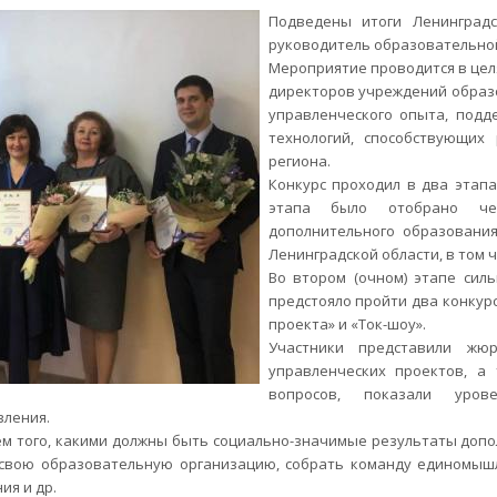
Подведены итоги Ленинградс
руководитель образовательной
Мероприятие проводится в це
директоров учреждений образ
управленческого опыта, под
технологий, способствующих
региона.
Конкурс проходил в два этапа
этапа было отобрано чет
дополнительного образовани
Ленинградской области, в том 
Во втором (очном) этапе си
предстояло пройти два конкур
проекта» и «Ток-шоу».
Участники представили жю
управленческих проектов, а
вопросов, показали уро
вления.
ем того, какими должны быть социально-значимые результаты доп
 свою образовательную организацию, собрать команду единомыш
ия и др.