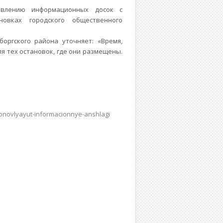
овлению информационных досок с
овках городского общественного
оргского района уточняет: «Время,
я тех остановок, где они размещены.
bnovlyayut-informacionnye-anshlagi