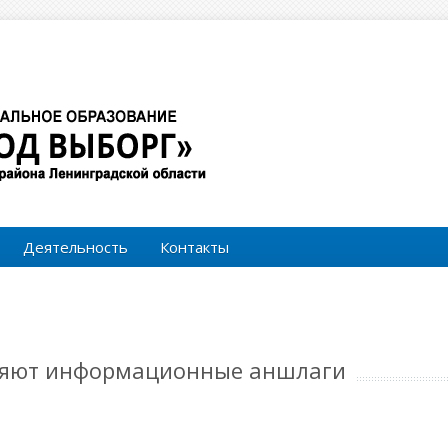
Форма поиска
Поиск
Деятельность
Контакты
ляют информационные аншлаги