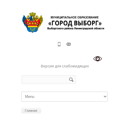
Перейти к основному содержанию
Версия для слабовидящих
Форма поиска
Поиск
Главная