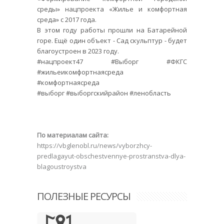
среды» нацпроекта «Жилье и комфортная
среда» с 2017 года.
В этом году работы прошли на Батарейной
горе. Ещё один объект - Сад скульптур - будет
благоустроен в 2023 году.
#нацпроект47 #Выборг #ФКГС
#жильеикомфортнаясреда
#комфортнаясреда
#выборг #выборгскийрайон #ленобласть
По материалам сайта:
https://vbglenobl.ru/news/vyborzhcy-
predlagayut-obschestvennye-prostranstva-dlya-
blagoustroystva
ПОЛЕЗНЫЕ РЕСУРСЫ