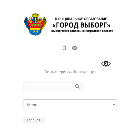
Перейти к основному содержанию
Версия для слабовидящих
Форма поиска
Поиск
Главная