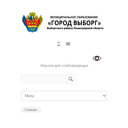
Перейти к основному содержанию
Версия для слабовидящих
Форма поиска
Поиск
Главная