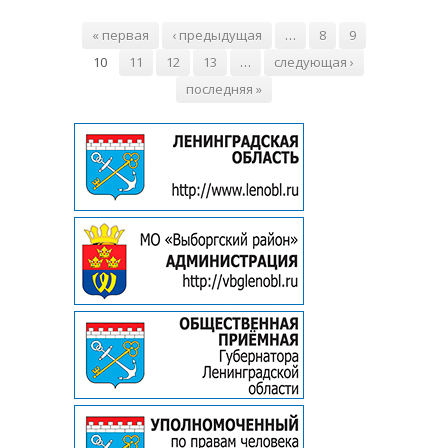
Страницы
« первая
‹ предыдущая
…
8
9
10
11
12
13
…
следующая ›
последняя »