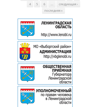
4
5
6
…
следующая ›
последняя »