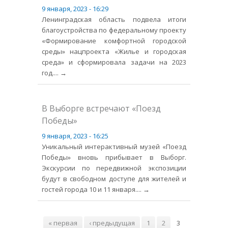
9 января, 2023 - 16:29
Ленинградская область подвела итоги
благоустройства по федеральному проекту
«Формирование комфортной городской
среды» нацпроекта «Жилье и городская
среда» и сформировала задачи на 2023
год.
... →
В Выборге встречают «Поезд
Победы»
9 января, 2023 - 16:25
Уникальный интерактивный музей «Поезд
Победы» вновь прибывает в Выборг.
Экскурсии по передвижной экспозиции
будут в свободном доступе для жителей и
гостей города 10 и 11 января.
... →
Страницы
« первая
‹ предыдущая
1
2
3