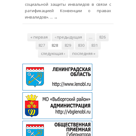
социальной защиты инвалидов в связи с
ратификацией Конвенции о правах
инвалидов».
... →
Страницы
« первая
‹ предыдущая
…
826
827
828
829
830
831
следующая ›
последняя »